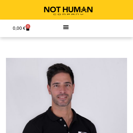
0
0,00
€